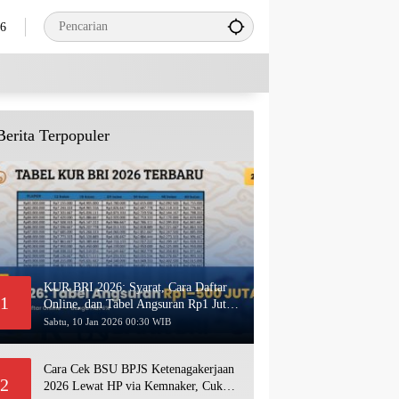
26
Berita Terpopuler
KUR BRI 2026: Syarat, Cara Daftar
1
Online, dan Tabel Angsuran Rp1 Juta–
500 Juta Terbaru
Sabtu, 10 Jan 2026 00:30 WIB
Cara Cek BSU BPJS Ketenagakerjaan
2
2026 Lewat HP via Kemnaker, Cukup