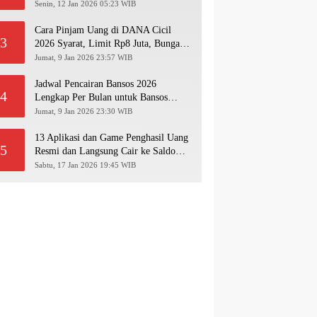
Pakai NIK KTP!
Senin, 12 Jan 2026 05:23 WIB
Cara Pinjam Uang di DANA Cicil
3
2026 Syarat, Limit Rp8 Juta, Bunga &
Langkah Pengajuan Lengkap
Jumat, 9 Jan 2026 23:57 WIB
Jadwal Pencairan Bansos 2026
4
Lengkap Per Bulan untuk Bansos
PKH, BPNT, PIP, BLT Kesra
Jumat, 9 Jan 2026 23:30 WIB
13 Aplikasi dan Game Penghasil Uang
5
Resmi dan Langsung Cair ke Saldo
Dana 2026
Sabtu, 17 Jan 2026 19:45 WIB