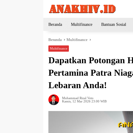
Langsung
ke
konten
Beranda
Multifinance
Bantuan Sosial
Beranda
Multifinance
Multifinance
Dapatkan Potongan H
Pertamina Patra Niag
Lebaran Anda!
Muhammad Rizal Veto
Kamis, 12 Mar 2026 23:00 WIB