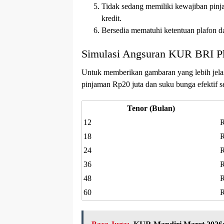
Tidak sedang memiliki kewajiban pinja
kredit.
Bersedia mematuhi ketentuan plafon da
Simulasi Angsuran KUR BRI Pl
Untuk memberikan gambaran yang lebih jela
pinjaman Rp20 juta dan suku bunga efektif s
Tenor (Bulan)
12
R
18
R
24
R
36
R
48
R
60
R