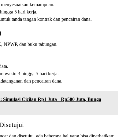
uk menyesuaikan kemampuan.
hingga 5 hari kerja.
t untuk tanda tangan kontrak dan pencairan dana.
I
K, NPWP, dan buku tabungan.
data.
m waktu 3 hingga 5 hari kerja.
andatanganan dan pencairan dana.
Simulasi Cicilan Rp1 Juta - Rp500 Juta, Bunga
isetujui
ar dan disetujui, ada beberapa hal yang bisa diperhatikan: