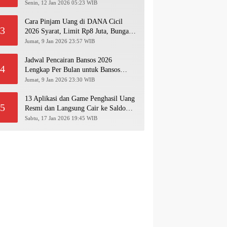
Pakai NIK KTP!
Senin, 12 Jan 2026 05:23 WIB
Cara Pinjam Uang di DANA Cicil
3
2026 Syarat, Limit Rp8 Juta, Bunga &
Langkah Pengajuan Lengkap
Jumat, 9 Jan 2026 23:57 WIB
Jadwal Pencairan Bansos 2026
4
Lengkap Per Bulan untuk Bansos
PKH, BPNT, PIP, BLT Kesra
Jumat, 9 Jan 2026 23:30 WIB
13 Aplikasi dan Game Penghasil Uang
5
Resmi dan Langsung Cair ke Saldo
Dana 2026
Sabtu, 17 Jan 2026 19:45 WIB