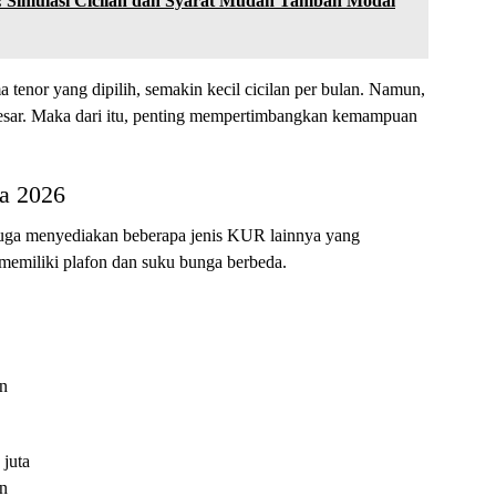
 Simulasi Cicilan dan Syarat Mudah Tambah Modal
ma tenor yang dipilih, semakin kecil cicilan per bulan. Namun,
besar. Maka dari itu, penting mempertimbangkan kemampuan
a 2026
uga menyediakan beberapa jenis KUR lainnya yang
 memiliki plafon dan suku bunga berbeda.
un
 juta
un