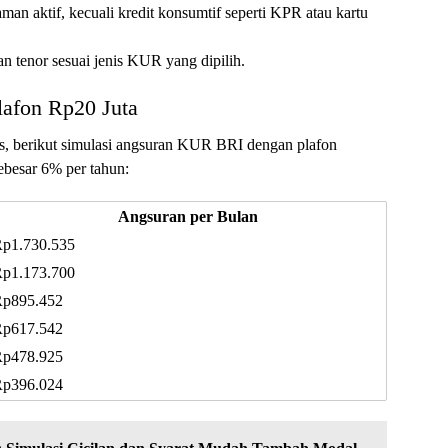
man aktif, kecuali kredit konsumtif seperti KPR atau kartu
n tenor sesuai jenis KUR yang dipilih.
afon Rp20 Juta
s, berikut simulasi angsuran KUR BRI dengan plafon
ebesar 6% per tahun:
Angsuran per Bulan
p1.730.535
p1.173.700
p895.452
p617.542
p478.925
p396.024