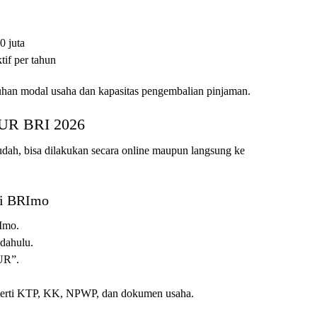
0 juta
if per tahun
uhan modal usaha dan kapasitas pengembalian pinjaman.
KUR BRI 2026
ah, bisa dilakukan secara online maupun langsung ke
si BRImo
RImo.
 dahulu.
UR”.
perti KTP, KK, NPWP, dan dokumen usaha.