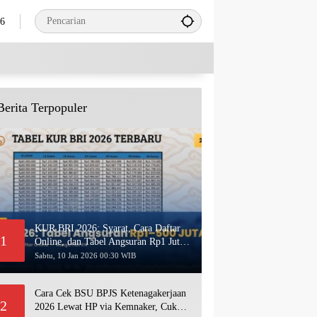
26
Berita Terpopuler
KUR BRI 2026: Syarat, Cara Daftar
1
Online, dan Tabel Angsuran Rp1 Juta–
500 Juta Terbaru
Sabtu, 10 Jan 2026 00:30 WIB
Cara Cek BSU BPJS Ketenagakerjaan
2
2026 Lewat HP via Kemnaker, Cukup