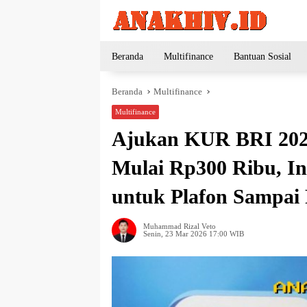
Langsung
ke
konten
Beranda
Multifinance
Bantuan Sosial
Beranda
Multifinance
Multifinance
Ajukan KUR BRI 2026
Mulai Rp300 Ribu, I
untuk Plafon Sampai 
Muhammad Rizal Veto
Senin, 23 Mar 2026 17:00 WIB