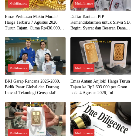
Multifinance
Multifinance
Emas Perhiasan Makin Murah!
Daftar Bantuan PIP
Harga Terbaru 7 Agustus 2026
Kemendikdasmen untuk Siswa SD,
Turun Tajam, Cuma Rp430.000
Begini Syarat dan Besaran Dana
per Gram?
yang Diterima!
Multifinance
Multifinance
BKI Garap Rencana 2026-2030,
Emas Antam Anjlok! Harga Turun
Bidik Pasar Global dan Dorong
Tajam ke Rp2.603.000 per Gram
Inovasi Teknologi Geospasial!
pada 4 Agustus 2026, Ini
Kesempatan Emas untuk Investasi?
Multifinance
Multifinance