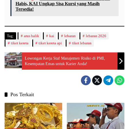
Habis, KAI Ungkap Sisa Kursi yang Masih
Tersedia!
Tag:
arus balik
kai
lebaran
lebaran 2026
tiket kereta
tiket kereta api
tiket lebaran
Lowongan Kerja Staf Manajemen Risiko di PMI,
Kesempatan Emas untuk Karier Anda!
Pos Terkait