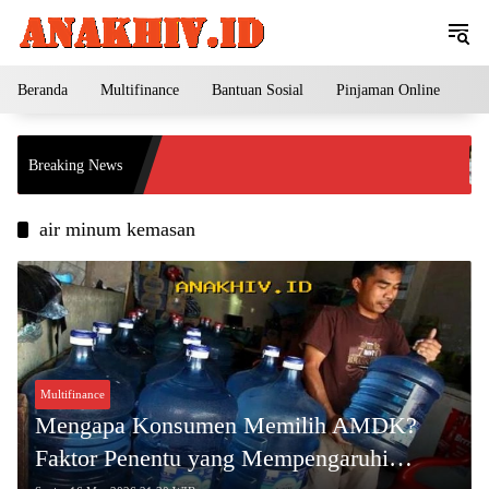
Langsung
ke
konten
Beranda
Multifinance
Bantuan Sosial
Pinjaman Online
Pe
E
Breaking News
A
I
air minum kemasan
Multifinance
Mengapa Konsumen Memilih AMDK?
Faktor Penentu yang Mempengaruhi