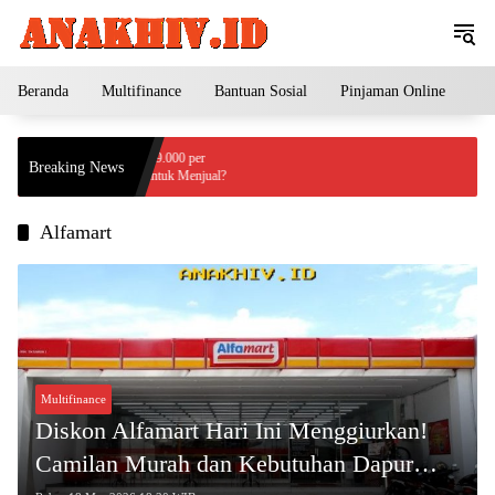
Langsung
ke
konten
Beranda
Multifinance
Bantuan Sosial
Pinjaman Online
Pe
k Tajam Jadi Rp2.379.000 per
Breaking News
i Peluang Terbaik untuk Menjual?
Alfamart
Multifinance
Diskon Alfamart Hari Ini Menggiurkan!
Camilan Murah dan Kebutuhan Dapur