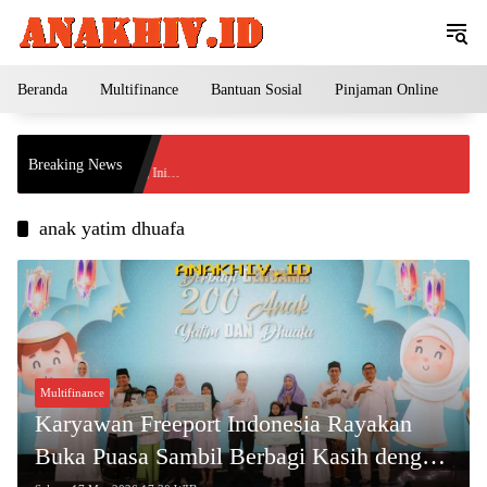
Langsung
ke
konten
Beranda
Multifinance
Bantuan Sosial
Pinjaman Online
Pe
ga Turun Tajam ke
Breaking News
da 4 Agustus 2026, Ini
Investasi?
anak yatim dhuafa
Multifinance
Karyawan Freeport Indonesia Rayakan
Buka Puasa Sambil Berbagi Kasih dengan