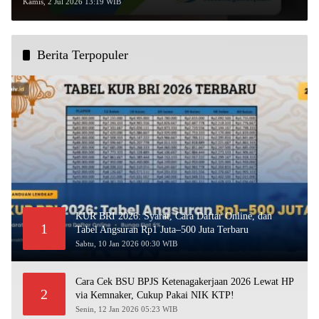
Syarat dan Dokumennya!
Kamis, 2 Jul 2026 13:19 WIB
Berita Terpopuler
KUR BRI 2026: Syarat, Cara Daftar Online, dan
1
Tabel Angsuran Rp1 Juta–500 Juta Terbaru
Sabtu, 10 Jan 2026 00:30 WIB
Cara Cek BSU BPJS Ketenagakerjaan 2026 Lewat HP
2
via Kemnaker, Cukup Pakai NIK KTP!
Senin, 12 Jan 2026 05:23 WIB