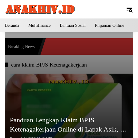
Langsung
ke
konten
Beranda
Multifinance
Bantuan Sosial
Pinjaman Online
Pe
Breaking News
cara klaim BPJS Ketenagakerjaan
Panduan Lengkap Klaim BPJS
Ketenagakerjaan Online di Lapak Asik, Ini