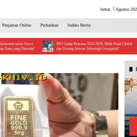
Jumat, 7 Agustus 20
Pinjaman Online
Perbankan
Indeks Berita
tuk Siswa
BKI Garap Rencana 2026-2030, Bidik Pasar Global
g Diterima!
dan Dorong Inovasi Teknologi Geospasial!