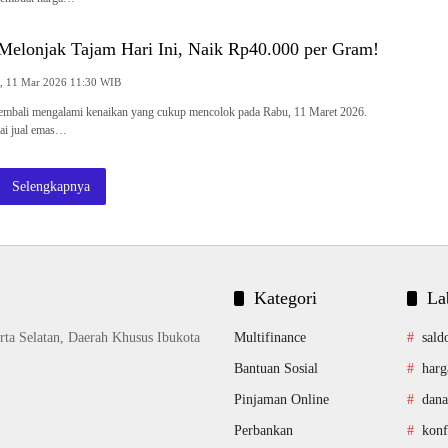
elonjak Tajam Hari Ini, Naik Rp40.000 per Gram!
Rabu, 11 Mar 2026 11:30 WIB
mbali mengalami kenaikan yang cukup mencolok pada Rabu, 11 Maret 2026.
lai jual emas…
Selengkapnya
Kategori
La
rta Selatan, Daerah Khusus Ibukota
Multifinance
sald
Bantuan Sosial
harg
Pinjaman Online
dana
Perbankan
konf