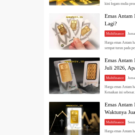
kini logam mulia pr
Emas Antam M
Lagi?
Multifinance
Harga emas Antam har
sempat turun pada p
Emas Antam N
Juli 2026, A
Multifinance
Harga emas Antam har
Kenaikan ini sebesa
Emas Antam N
Waktunya Jua
Multifinance
Harga emas Antam har