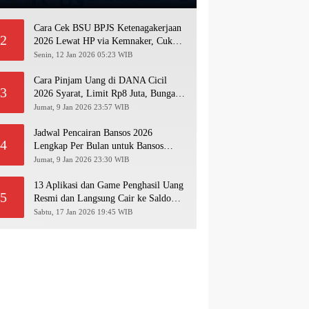
Cara Cek BSU BPJS Ketenagakerjaan
2
2026 Lewat HP via Kemnaker, Cukup
Pakai NIK KTP!
Senin, 12 Jan 2026 05:23 WIB
Cara Pinjam Uang di DANA Cicil
3
2026 Syarat, Limit Rp8 Juta, Bunga &
Langkah Pengajuan Lengkap
Jumat, 9 Jan 2026 23:57 WIB
Jadwal Pencairan Bansos 2026
4
Lengkap Per Bulan untuk Bansos
PKH, BPNT, PIP, BLT Kesra
Jumat, 9 Jan 2026 23:30 WIB
13 Aplikasi dan Game Penghasil Uang
5
Resmi dan Langsung Cair ke Saldo
Dana 2026
Sabtu, 17 Jan 2026 19:45 WIB