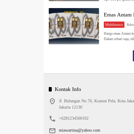
Emas Antam M
Multifinance
Harga emas Antam ke
Dalam sehari saja, ni
Kontak Info
Jl. Bulungan No.76, Kramat Pela, Kota Jaka
Jakarta 12130
+6281234560102
miawartina@yahoo.com