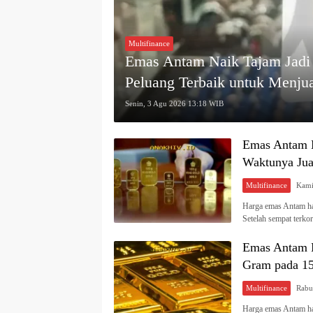
Multifinance
Emas Antam Naik Tajam Jadi 
Peluang Terbaik untuk Menju
Senin, 3 Agu 2026 13:18 WIB
Emas Antam N
Waktunya Ju
Multifinance
Harga emas Antam har
Setelah sempat terko
Emas Antam M
Gram pada 15 
Multifinance
Harga emas Antam har