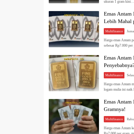
ukuran 1 gram kini
Emas Antam M
Lebih Mahal 
Multifinance
Harga emas Antam pad
sebesar Rp7.000 per
Emas Antam M
Penyebabnya
Multifinance
Harga emas Antam me
logam mulia ini nai
Emas Antam M
Gramnya!
Multifinance
Harga emas Antam kem
Rp7.000 per gram, 