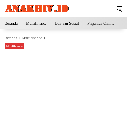
Langsung
ke
konten
Beranda
Multifinance
Bantuan Sosial
Pinjaman Online
Pe
Beranda
Multifinance
Multifinance