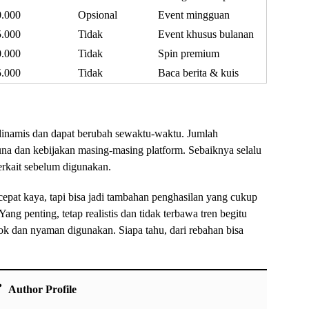
.000
Opsional
Event mingguan
.000
Tidak
Event khusus bulanan
.000
Tidak
Spin premium
.000
Tidak
Baca berita & kuis
t dinamis dan dapat berubah sewaktu-waktu. Jumlah
una dan kebijakan masing-masing platform. Sebaiknya selalu
terkait sebelum digunakan.
pat kaya, tapi bisa jadi tambahan penghasilan yang cukup
ng penting, tetap realistis dan tidak terbawa tren begitu
cok dan nyaman digunakan. Siapa tahu, dari rebahan bisa
Author Profile