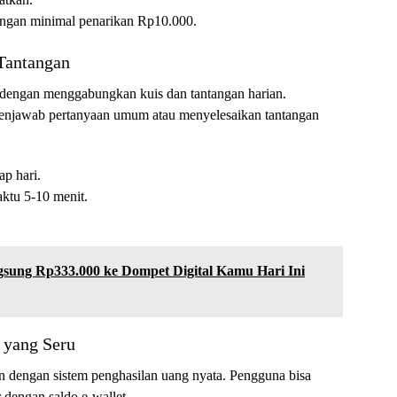
dengan minimal penarikan Rp10.000.
 Tantangan
dengan menggabungkan kuis dan tantangan harian.
enjawab pertanyaan umum atau menyelesaikan tantangan
ap hari.
aktu 5-10 menit.
ung Rp333.000 ke Dompet Digital Kamu Hari Ini
 yang Seru
dengan sistem penghasilan uang nyata. Pengguna bisa
 dengan saldo e-wallet.