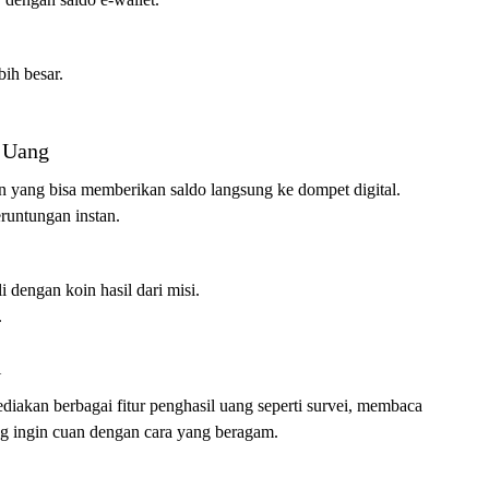
.
ih besar.
t Uang
 yang bisa memberikan saldo langsung ke dompet digital.
runtungan instan.
 dengan koin hasil dari misi.
.
i
iakan berbagai fitur penghasil uang seperti survei, membaca
ng ingin cuan dengan cara yang beragam.