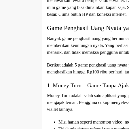
menawarkan reward berupa saldo e-wallet. D
mini game yang bisa dimainkan kapan saja. S
besar. Cuma butuh HP dan koneksi internet.
Game Penghasil Uang Nyata yan
Banyak game penghasil uang yang bermuncula
memberikan keuntungan nyata. Yang berhasil 
menarik, dan tidak memaksa pengguna untu
Berikut adalah 5 game penghasil uang nyata
menghasilkan hingga Rp100 ribu per hari, tan
1. Money Turn – Game Tanpa Aja
Money Turn adalah salah satu aplikasi yang
mengajak teman. Pengguna cukup menyelesa
wallet lainnya.
Misi harian seperti menonton video, m
Tidak ada sistem referral yang member