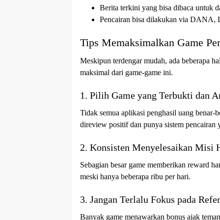
Berita terkini yang bisa dibaca untuk d
Pencairan bisa dilakukan via DANA, 
Tips Memaksimalkan Game Pen
Meskipun terdengar mudah, ada beberapa hal 
maksimal dari game-game ini.
1. Pilih Game yang Terbukti dan 
Tidak semua aplikasi penghasil uang benar
direview positif dan punya sistem pencairan y
2. Konsisten Menyelesaikan Misi 
Sebagian besar game memberikan reward haria
meski hanya beberapa ribu per hari.
3. Jangan Terlalu Fokus pada Refer
Banyak game menawarkan bonus ajak teman. 