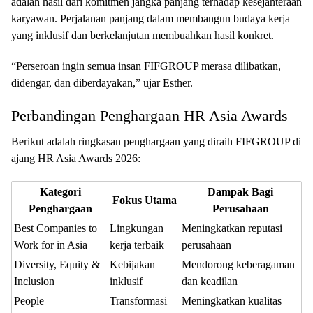
adalah hasil dari komitmen jangka panjang terhadap kesejahteraan
karyawan. Perjalanan panjang dalam membangun budaya kerja
yang inklusif dan berkelanjutan membuahkan hasil konkret.
“Perseroan ingin semua insan FIFGROUP merasa dilibatkan,
didengar, dan diberdayakan,” ujar Esther.
Perbandingan Penghargaan HR Asia Awards
Berikut adalah ringkasan penghargaan yang diraih FIFGROUP di
ajang HR Asia Awards 2026:
Kategori
Dampak Bagi
Fokus Utama
Penghargaan
Perusahaan
Best Companies to
Lingkungan
Meningkatkan reputasi
Work for in Asia
kerja terbaik
perusahaan
Diversity, Equity &
Kebijakan
Mendorong keberagaman
Inclusion
inklusif
dan keadilan
People
Transformasi
Meningkatkan kualitas