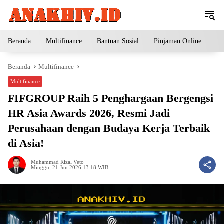
Langsung
ke
konten
Beranda
Multifinance
Bantuan Sosial
Pinjaman Online
Pe
Beranda
Multifinance
Multifinance
FIFGROUP Raih 5 Penghargaan Bergengsi
HR Asia Awards 2026, Resmi Jadi
Perusahaan dengan Budaya Kerja Terbaik
di Asia!
Muhammad Rizal Veto
Minggu, 21 Jun 2026 13:18 WIB