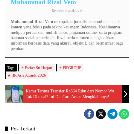
Muhammad Rizal Veto
Reporter
at
anakhiv.id
Muhammad Rizal Veto
merupakan jurnalis ekonomi dan analis
konten yang fokus pada sektor keuangan Indonesia. Keahliannya
meliputi perbankan, multifinance, pinjaman online, serta program
bantuan sosial pemerintah. Rizal berkomitmen menghadirkan
informasi berbasis data yang akurat, objektif, dan bermanfaat bagi
pembaca.
Tag:
Esther Sri Harjati
FIFGROUP
HR Asia Awards 2026
Kamu Terima Transfer Rp364 Ribu dari Nomor WA
Tak Dikenal? Ini Dia Cara Aman Mengklaimnya!
Pos Terkait