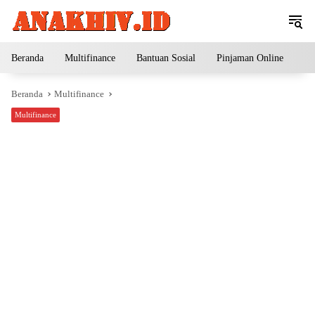
Langsung
ke
konten
Beranda
Multifinance
Bantuan Sosial
Pinjaman Online
Pe
Beranda
Multifinance
Multifinance