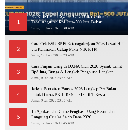
KUR BRI 2026: Syarat, Cara Daftar Online, dan
1
Tabel Angsuran Rp1 Juta–500 Juta Terbaru
Sabtu, 10 Jan 2026 00:30 WIB
Cara Cek BSU BPJS Ketenagakerjaan 2026 Lewat HP
2
via Kemnaker, Cukup Pakai NIK KTP!
Senin, 12 Jan 2026 05:23 WIB
Cara Pinjam Uang di DANA Cicil 2026 Syarat, Limit
3
Rp8 Juta, Bunga & Langkah Pengajuan Lengkap
Jumat, 9 Jan 2026 23:57 WIB
Jadwal Pencairan Bansos 2026 Lengkap Per Bulan
4
untuk Bansos PKH, BPNT, PIP, BLT Kesra
Jumat, 9 Jan 2026 23:30 WIB
13 Aplikasi dan Game Penghasil Uang Resmi dan
5
Langsung Cair ke Saldo Dana 2026
Sabtu, 17 Jan 2026 19:45 WIB