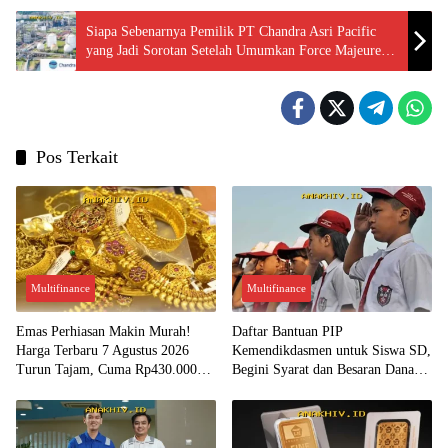
Siapa Sebenarnya Pemilik PT Chandra Asri Pacific
yang Jadi Sorotan Setelah Umumkan Force Majeure
Akibat Penutupan Selat Hormuz?
Pos Terkait
Multifinance
Multifinance
Emas Perhiasan Makin Murah!
Daftar Bantuan PIP
Harga Terbaru 7 Agustus 2026
Kemendikdasmen untuk Siswa SD,
Turun Tajam, Cuma Rp430.000
Begini Syarat dan Besaran Dana
per Gram?
yang Diterima!