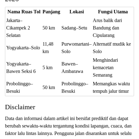
Nama Ruas Tol
Panjang
Lokasi
Fungsi Utama
Jakarta–
Arus balik dari
Cikampek 2
50 km
Sadang–Setu
Bandung dan
Selatan
Cipularang
11,48
Purwomartani–
Alternatif mudik ke
Yogyakarta–Solo
km
Solo
Solo
Menghindari
Yogyakarta–
Bawen–
5 km
kemacetan
Bawen Seksi 6
Ambarawa
Semarang
Probolinggo–
Probolinggo–
Memangkas waktu
50 km
Besuki
Besuki
tempuh jalur timur
Disclaimer
Data dan informasi dalam artikel ini bersifat prediktif dan dapat
berubah sewaktu-waktu tergantung kondisi lapangan, cuaca, dan
faktor lalu lintas lainnya. Pengguna jalan disarankan untuk selalu