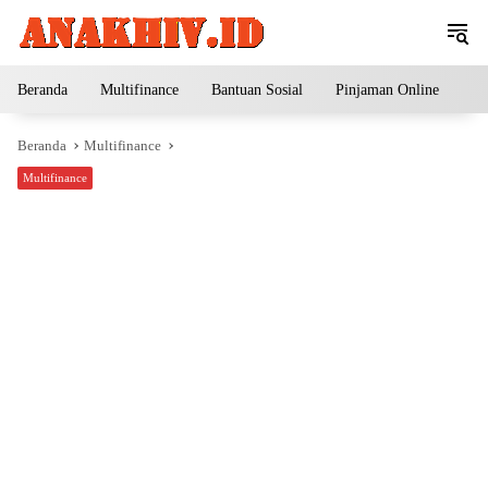
Langsung
ke
konten
Beranda
Multifinance
Bantuan Sosial
Pinjaman Online
Pe
Beranda
Multifinance
Multifinance