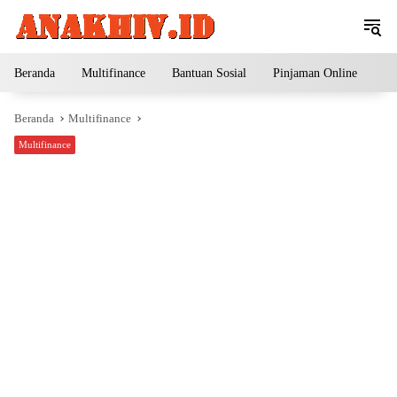
Langsung
ke
konten
Beranda
Multifinance
Bantuan Sosial
Pinjaman Online
Pe
Beranda
Multifinance
Multifinance