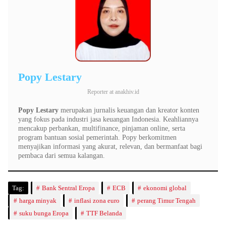
Popy Lestary
Reporter
at
anakhiv.id
Popy Lestary
merupakan jurnalis keuangan dan kreator konten
yang fokus pada industri jasa keuangan Indonesia. Keahliannya
mencakup perbankan, multifinance, pinjaman online, serta
program bantuan sosial pemerintah. Popy berkomitmen
menyajikan informasi yang akurat, relevan, dan bermanfaat bagi
pembaca dari semua kalangan.
Tag:
Bank Sentral Eropa
ECB
ekonomi global
harga minyak
inflasi zona euro
perang Timur Tengah
suku bunga Eropa
TTF Belanda