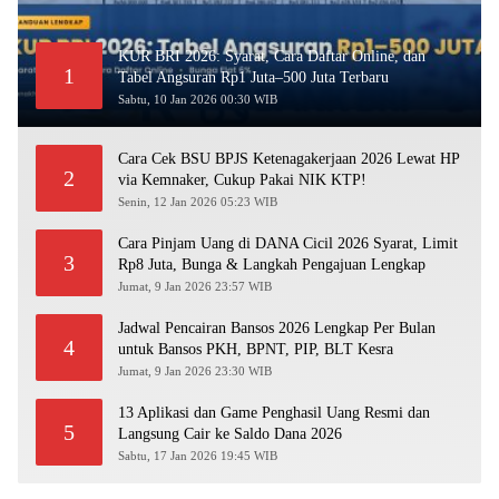
KUR BRI 2026: Syarat, Cara Daftar Online, dan
1
Tabel Angsuran Rp1 Juta–500 Juta Terbaru
Sabtu, 10 Jan 2026 00:30 WIB
Cara Cek BSU BPJS Ketenagakerjaan 2026 Lewat HP
2
via Kemnaker, Cukup Pakai NIK KTP!
Senin, 12 Jan 2026 05:23 WIB
Cara Pinjam Uang di DANA Cicil 2026 Syarat, Limit
3
Rp8 Juta, Bunga & Langkah Pengajuan Lengkap
Jumat, 9 Jan 2026 23:57 WIB
Jadwal Pencairan Bansos 2026 Lengkap Per Bulan
4
untuk Bansos PKH, BPNT, PIP, BLT Kesra
Jumat, 9 Jan 2026 23:30 WIB
13 Aplikasi dan Game Penghasil Uang Resmi dan
5
Langsung Cair ke Saldo Dana 2026
Sabtu, 17 Jan 2026 19:45 WIB