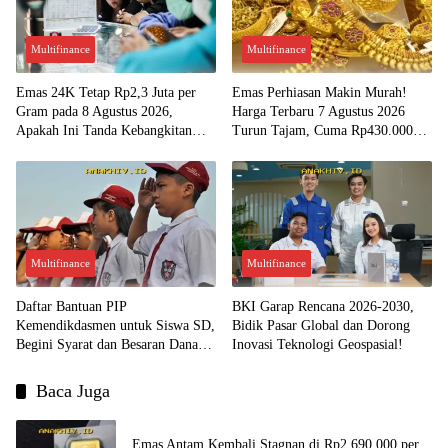
Multifinance
Multifinance
Emas 24K Tetap Rp2,3 Juta per
Emas Perhiasan Makin Murah!
Gram pada 8 Agustus 2026,
Harga Terbaru 7 Agustus 2026
Apakah Ini Tanda Kebangkitan
Turun Tajam, Cuma Rp430.000
Investasi Emas?
per Gram?
Multifinance
Multifinance
Daftar Bantuan PIP
BKI Garap Rencana 2026-2030,
Kemendikdasmen untuk Siswa SD,
Bidik Pasar Global dan Dorong
Begini Syarat dan Besaran Dana
Inovasi Teknologi Geospasial!
yang Diterima!
Baca Juga
Emas Antam Kembali Stagnan di Rp2.690.000 per