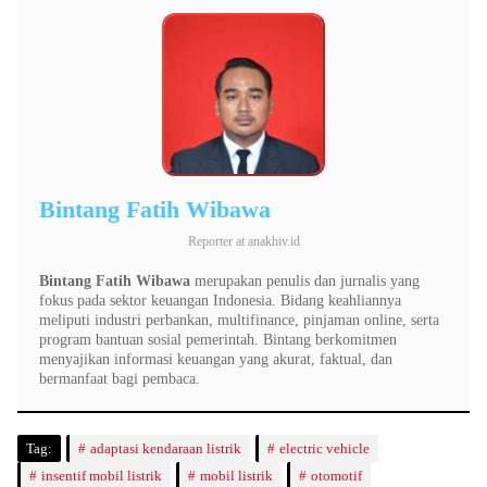
Bintang Fatih Wibawa
Reporter
at
anakhiv.id
Bintang Fatih Wibawa
merupakan penulis dan jurnalis yang
fokus pada sektor keuangan Indonesia. Bidang keahliannya
meliputi industri perbankan, multifinance, pinjaman online, serta
program bantuan sosial pemerintah. Bintang berkomitmen
menyajikan informasi keuangan yang akurat, faktual, dan
bermanfaat bagi pembaca.
Tag:
adaptasi kendaraan listrik
electric vehicle
insentif mobil listrik
mobil listrik
otomotif