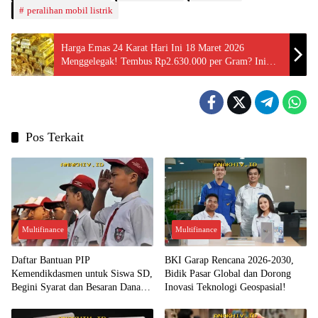
peralihan mobil listrik
Harga Emas 24 Karat Hari Ini 18 Maret 2026
Menggelegak! Tembus Rp2.630.000 per Gram? Ini
Dia Update Terbarunya!
Pos Terkait
Multifinance
Multifinance
Daftar Bantuan PIP
BKI Garap Rencana 2026-2030,
Kemendikdasmen untuk Siswa SD,
Bidik Pasar Global dan Dorong
Begini Syarat dan Besaran Dana
Inovasi Teknologi Geospasial!
yang Diterima!