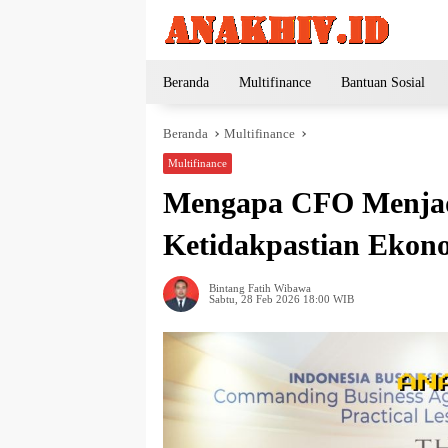
Langsung
ke
konten
Beranda
Multifinance
Bantuan Sosial
Beranda
Multifinance
Multifinance
Mengapa CFO Menjadi
Ketidakpastian Ekon
Bintang Fatih Wibawa
Sabtu, 28 Feb 2026 18:00 WIB