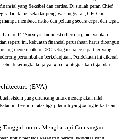
finansial yang fleksibel dan cerdas. Di sinilah peran Chief
tegis. Tidak lagi sekadar pengawas anggaran, CFO kini
ang mampu membaca risiko dan peluang secara cepat dan tepat.
dan Umum PT Surveyor Indonesia (Persero), menyatakan
an seperti ini, kekuatan finansial perusahaan harus dibangun
a usung menempatkan CFO sebagai strategic partner yang
mendorong pertumbuhan berkelanjutan. Pendekatan ini dikenal
 sebuah kerangka kerja yang mengintegrasikan tiga pilar
rchitecture (EVA)
ebuah sistem yang dirancang untuk menciptakan nilai
n ini berdiri di atas tiga pilar inti yang saling terkait dan
ang Tangguh untuk Menghadapi Guncangan
aan untuk menjaga kesehatan neraca, likuiditas yang