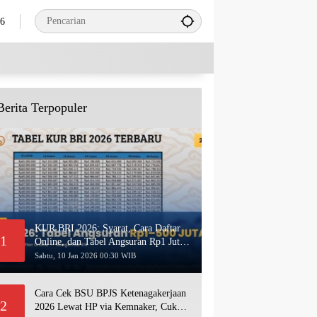
26
Berita Terpopuler
KUR BRI 2026: Syarat, Cara Daftar
1
Online, dan Tabel Angsuran Rp1 Juta–
500 Juta Terbaru
Sabtu, 10 Jan 2026 00:30 WIB
Cara Cek BSU BPJS Ketenagakerjaan
2
2026 Lewat HP via Kemnaker, Cukup