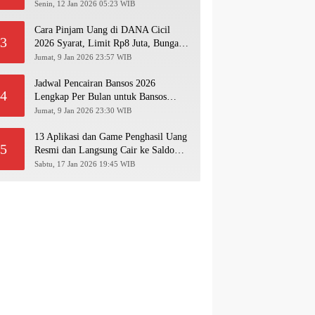
Pakai NIK KTP!
Senin, 12 Jan 2026 05:23 WIB
Cara Pinjam Uang di DANA Cicil
3
2026 Syarat, Limit Rp8 Juta, Bunga &
Langkah Pengajuan Lengkap
Jumat, 9 Jan 2026 23:57 WIB
Jadwal Pencairan Bansos 2026
4
Lengkap Per Bulan untuk Bansos
PKH, BPNT, PIP, BLT Kesra
Jumat, 9 Jan 2026 23:30 WIB
13 Aplikasi dan Game Penghasil Uang
5
Resmi dan Langsung Cair ke Saldo
Dana 2026
Sabtu, 17 Jan 2026 19:45 WIB