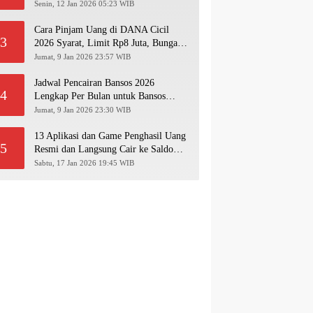
Pakai NIK KTP!
Senin, 12 Jan 2026 05:23 WIB
Cara Pinjam Uang di DANA Cicil
3
2026 Syarat, Limit Rp8 Juta, Bunga &
Langkah Pengajuan Lengkap
Jumat, 9 Jan 2026 23:57 WIB
Jadwal Pencairan Bansos 2026
4
Lengkap Per Bulan untuk Bansos
PKH, BPNT, PIP, BLT Kesra
Jumat, 9 Jan 2026 23:30 WIB
13 Aplikasi dan Game Penghasil Uang
5
Resmi dan Langsung Cair ke Saldo
Dana 2026
Sabtu, 17 Jan 2026 19:45 WIB