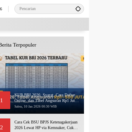
26
Berita Terpopuler
KUR BRI 2026: Syarat, Cara Daftar
1
Online, dan Tabel Angsuran Rp1 Juta–
500 Juta Terbaru
Sabtu, 10 Jan 2026 00:30 WIB
Cara Cek BSU BPJS Ketenagakerjaan
2
2026 Lewat HP via Kemnaker, Cukup