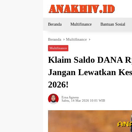
Langsung
ke
konten
Beranda
Multifinance
Bantuan Sosial
Beranda
Multifinance
Multifinance
Klaim Saldo DANA Rp
Jangan Lewatkan Kes
2026!
Erna Agnesa
Sabtu, 14 Mar 2026 10:01 WIB