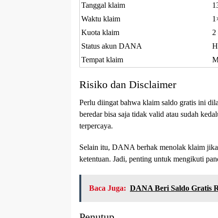
Tanggal klaim
1
Waktu klaim
1
Kuota klaim
2
Status akun DANA
H
Tempat klaim
M
Risiko dan Disclaimer
Perlu diingat bahwa klaim saldo gratis ini d
beredar bisa saja tidak valid atau sudah keda
terpercaya.
Selain itu, DANA berhak menolak klaim jika 
ketentuan. Jadi, penting untuk mengikuti pa
Baca Juga:
DANA Beri Saldo Gratis 
Penutup