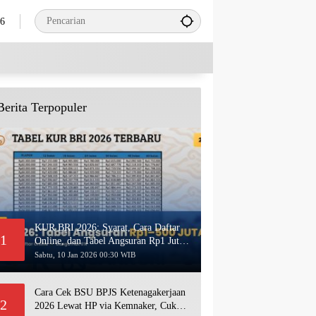
26
Berita Terpopuler
KUR BRI 2026: Syarat, Cara Daftar
1
Online, dan Tabel Angsuran Rp1 Juta–
500 Juta Terbaru
Sabtu, 10 Jan 2026 00:30 WIB
Cara Cek BSU BPJS Ketenagakerjaan
2
2026 Lewat HP via Kemnaker, Cukup