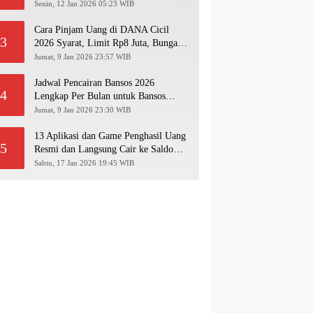
Pakai NIK KTP!
Senin, 12 Jan 2026 05:23 WIB
Cara Pinjam Uang di DANA Cicil
3
2026 Syarat, Limit Rp8 Juta, Bunga &
Langkah Pengajuan Lengkap
Jumat, 9 Jan 2026 23:57 WIB
Jadwal Pencairan Bansos 2026
4
Lengkap Per Bulan untuk Bansos
PKH, BPNT, PIP, BLT Kesra
Jumat, 9 Jan 2026 23:30 WIB
13 Aplikasi dan Game Penghasil Uang
5
Resmi dan Langsung Cair ke Saldo
Dana 2026
Sabtu, 17 Jan 2026 19:45 WIB