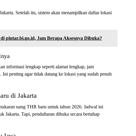
Jakarta. Setelah itu, sistem akan menampilkan daftar lokasi
di pintar.bi.go.id, Jam Berapa Aksesnya Dibuka?
lnya
n informasi lengkap seperti alamat lengkap, jam
i. Ini penting agar tidak datang ke lokasi yang sudah penuh
ru di Jakarta
enukaran uang THR baru untuk tahun 2026. Jadwal ini
uk Jakarta. Tapi, pendaftaran dibuka secara bertahap
au Jawa