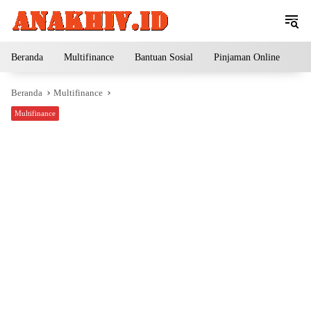
Langsung
ke
konten
Beranda
Multifinance
Bantuan Sosial
Pinjaman Online
Pe
Beranda
Multifinance
Multifinance