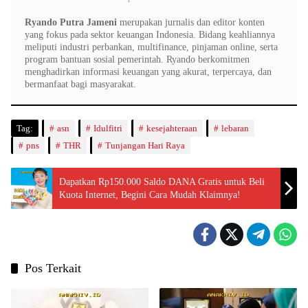
Ryando Putra Jameni
merupakan jurnalis dan editor konten
yang fokus pada sektor keuangan Indonesia. Bidang keahliannya
meliputi industri perbankan, multifinance, pinjaman online, serta
program bantuan sosial pemerintah. Ryando berkomitmen
menghadirkan informasi keuangan yang akurat, terpercaya, dan
bermanfaat bagi masyarakat.
Tag:
asn
Idulfitri
kesejahteraan
lebaran
pns
THR
Tunjangan Hari Raya
Dapatkan Rp150.000 Saldo DANA Gratis untuk Beli
Kuota Internet, Begini Cara Mudah Klaimnya!
Pos Terkait