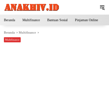
Langsung
ke
konten
Beranda
Multifinance
Bantuan Sosial
Pinjaman Online
Pe
Beranda
Multifinance
Multifinance