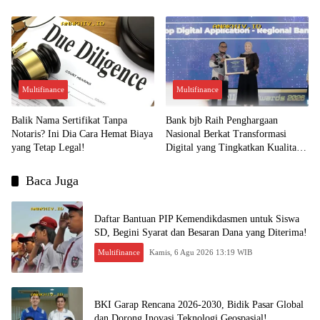
Kesempatan Emas untuk Investasi?
Menjual?
Multifinance
Multifinance
Balik Nama Sertifikat Tanpa
Bank bjb Raih Penghargaan
Notaris? Ini Dia Cara Hemat Biaya
Nasional Berkat Transformasi
yang Tetap Legal!
Digital yang Tingkatkan Kualitas
Layanan Nasabah!
Baca Juga
Daftar Bantuan PIP Kemendikdasmen untuk Siswa
SD, Begini Syarat dan Besaran Dana yang Diterima!
Multifinance
Kamis, 6 Agu 2026 13:19 WIB
BKI Garap Rencana 2026-2030, Bidik Pasar Global
dan Dorong Inovasi Teknologi Geospasial!