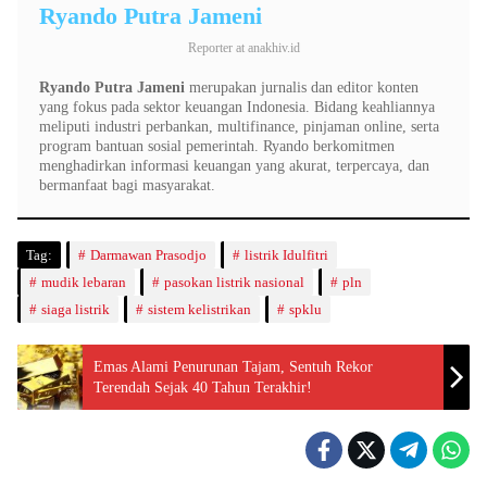
Ryando Putra Jameni
Reporter
at
anakhiv.id
Ryando Putra Jameni
merupakan jurnalis dan editor konten
yang fokus pada sektor keuangan Indonesia. Bidang keahliannya
meliputi industri perbankan, multifinance, pinjaman online, serta
program bantuan sosial pemerintah. Ryando berkomitmen
menghadirkan informasi keuangan yang akurat, terpercaya, dan
bermanfaat bagi masyarakat.
Tag:
Darmawan Prasodjo
listrik Idulfitri
mudik lebaran
pasokan listrik nasional
pln
siaga listrik
sistem kelistrikan
spklu
Emas Alami Penurunan Tajam, Sentuh Rekor
Terendah Sejak 40 Tahun Terakhir!