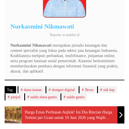
Nurkasmini Nikmawati
Reporter
at
anakhiv.id
Nurkasmini Nikmawati
merupakan jurnalis keuangan dan
content specialist yang fokus pada sektor jasa keuangan Indonesia.
Keahliannya meliputi perbankan, multifinance, pinjaman online,
serta program bantuan sosial pemerintah. Kasmini berkomitmen
memberdayakan pembaca dengan informasi finansial yang praktis,
akurat, dan aplikatif.
Tag:
dana instan
dompet digital
News
nik ktp
pinjol
saldo dana gratis
saldo gratis
Harga Emas Perhiasan Anjlok! Ini Dia Rincian Harga
Terkini per Gram untuk 19 Juni 2026 yang Wajib
Anda Ketahui!