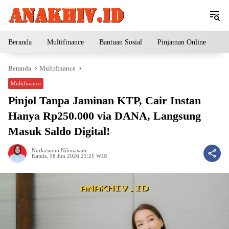
Langsung
ke
konten
Beranda
Multifinance
Bantuan Sosial
Pinjaman Online
Pe
Beranda
Multifinance
Multifinance
Pinjol Tanpa Jaminan KTP, Cair Instan
Hanya Rp250.000 via DANA, Langsung
Masuk Saldo Digital!
Nurkasmini Nikmawati
Kamis, 18 Jun 2026 21:21 WIB